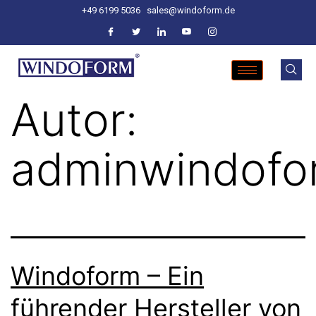
+49 6199 5036
sales@windoform.de
Autor:
adminwindofo
Windoform – Ein
führender Hersteller von